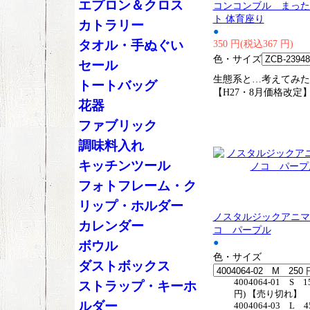
エプロン＆クロス
コンコンブル まった
ト 体育座り
カトラリー
●
タオル・手ぬぐい
350 円(税込367 円)
色・サイズ
セール
生態系と…考えてみた
トートバッグ
【H27・8月価格改定
花器
ファブリック
調味料入れ
キッチンツール
フォトフレーム・ク
リップ・ホルダー
ノスタルジックアニマ
カレンダー
コ パープル
●
ボウル
色・サイズ
ダストボックス
4004064-01 S 1
ストラップ・キーホ
円) 【売り切れ】
ルダー
4004064-03 L 4