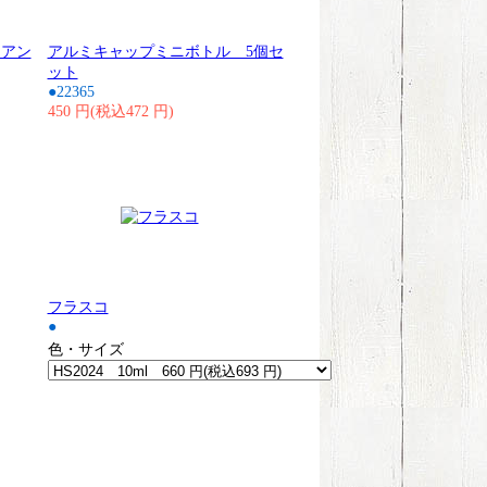
 アン
アルミキャップミニボトル 5個セ
ット
●22365
450 円(税込472 円)
フラスコ
●
色・サイズ