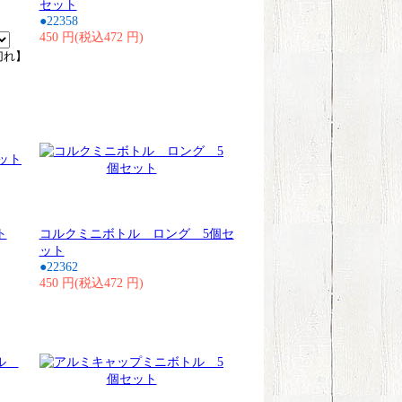
セット
●22358
450 円(税込472 円)
切れ】
ト
コルクミニボトル ロング 5個セ
ット
●22362
450 円(税込472 円)