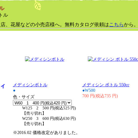
ル
トル
産店、花屋などの小売店様へ。無料カタログ依頼は
こちら
から
メディシンボトル
メディシン ボトル 550cc
ィ
●
●W500
700 円(税込735 円)
色・サイズ
W125 2 500 円(税込525 円)
【売り切れ】
W250 3 600 円(税込630 円)
【売り切れ】
※2016.02 価格改定がありました。