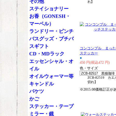
その他
れ】
ステイショナリー
お香（GONESH・
マーベル）
ランドリー・ピンチ
バスグッズ・プチバ
スギフト
コンコンブル まった
CD・MDラック
ステッカー
●
エッセンシャル・オ
450 円(税込472 円)
イル
色・サイズ
オイルウォーマー等
ZCB-82519 カ
切れ】
キャンドル
※2015.08価格訂正
バケツ
かご
ステッカー・テープ
ミラー・鏡