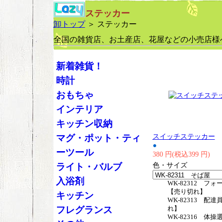
ステッカー
卸トップ
＞ ステッカー
全国の雑貨店、お土産店、花屋などの小売店様
新着雑貨！
時計
おもちゃ
インテリア
キッチン収納
スイッチステッカー
マグ・ポット・ティ
●
ーツール
380 円(税込399 円)
色・サイズ
ライト・バルブ
入浴剤
WK-82312 フ
【売り切れ】
キッチン
WK-82313 配達
フレグランス
れ】
WK-82316 体操