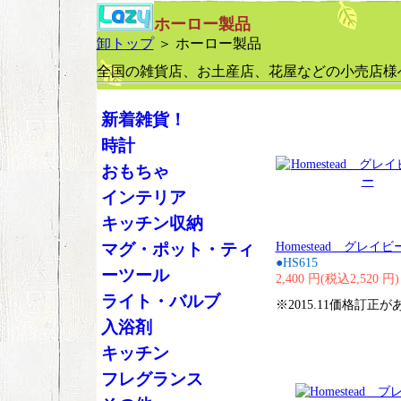
ホーロー製品
卸トップ
＞ ホーロー製品
全国の雑貨店、お土産店、花屋などの小売店様
新着雑貨！
時計
おもちゃ
インテリア
キッチン収納
Homestead グレイ
マグ・ポット・ティ
●HS615
ーツール
2,400 円(税込2,520 円)
ライト・バルブ
※2015.11価格訂正
入浴剤
キッチン
フレグランス