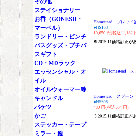
その他
ステイショナリー
お香（GONESH・
Homestead ブレッド
マーベル）
●HS168
10,650 円(税込11,182 
ランドリー・ピンチ
※2015.11価格訂正
バスグッズ・プチバ
スギフト
CD・MDラック
エッセンシャル・オ
イル
オイルウォーマー等
Homestead スプーン
キャンドル
●HS606
バケツ
480 円(税込504 円)
かご
※2015.11価格訂正
ステッカー・テープ
ミラー・鏡