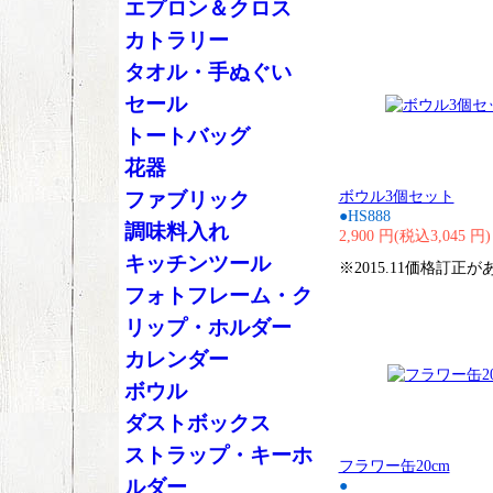
エプロン＆クロス
カトラリー
タオル・手ぬぐい
セール
トートバッグ
花器
ボウル3個セット
ファブリック
●HS888
調味料入れ
2,900 円(税込3,045 円)
キッチンツール
※2015.11価格訂正
フォトフレーム・ク
リップ・ホルダー
カレンダー
ボウル
ダストボックス
ストラップ・キーホ
フラワー缶20cm
ルダー
●