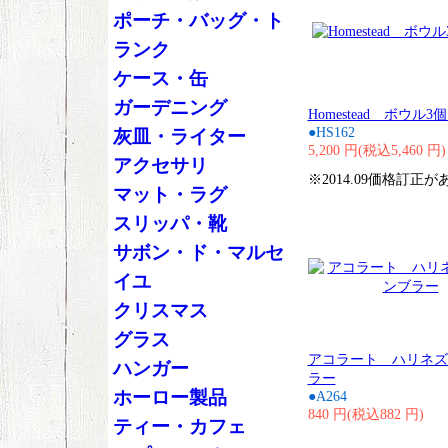
ポーチ・バッグ・ト
ランク
ケース・缶
ガーデニング
Homestead ボウル
●HS162
灰皿・ライター
5,200 円(税込5,460 円)
アクセサリ
※2014.09価格訂正
マット・ラグ
スリッパ・靴
サボン・ド・マルセ
イユ
クリスマス
グラス
アコラート ハリネズ
ハンガー
ラー
ホーロー製品
●A264
840 円(税込882 円)
ティー・カフェ