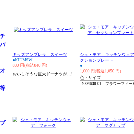
・
チ
バ
キッズアンブレラ スイーツ
シェ・モア キッチンウェ
●KIUMSW
クションプレート
800 円(税込840 円)
●
オ
1,000 円(税込1,050 円)
おいしそうな巨大ドーナツが…!
色・サイズ
等
プ