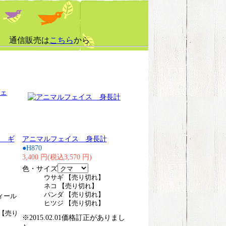
。 通信販売は
こちら
から
ア ギ
アニマルフェイス 身長計
●H870
3,400 円(税込3,570 円)
色・サイズ
ウサギ 【売り切れ】
ネコ 【売り切れ】
パンダ 【売り切れ】
フィール
ヒツジ 【売り切れ】
 【売り
※2015.02.01価格訂正がありまし