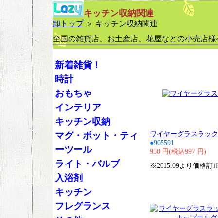
キッチン収納関連
卸トップ
＞ キッチン収納関連
全国の雑貨店、お土産店、花屋などの小売店様
新着雑貨！
時計
おもちゃ
インテリア
キッチン収納
ワイヤーグラスラック
マグ・ポット・ティ
●905591
ーツール
950 円(税込997 円)
ライト・バルブ
※2015.09より価格訂
入浴剤
キッチン
フレグランス