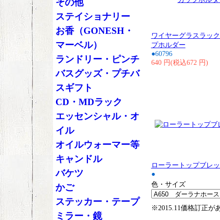
その他
ステイショナリー
お香（GONESH・
ワイヤーグラスラック
マーベル）
プホルダー
●60796
ランドリー・ピンチ
640 円(税込672 円)
バスグッズ・プチバ
スギフト
CD・MDラック
エッセンシャル・オ
イル
オイルウォーマー等
キャンドル
ローラートップブレッ
バケツ
●
色・サイズ
かご
ステッカー・テープ
※2015.11価格訂正
ミラー・鏡