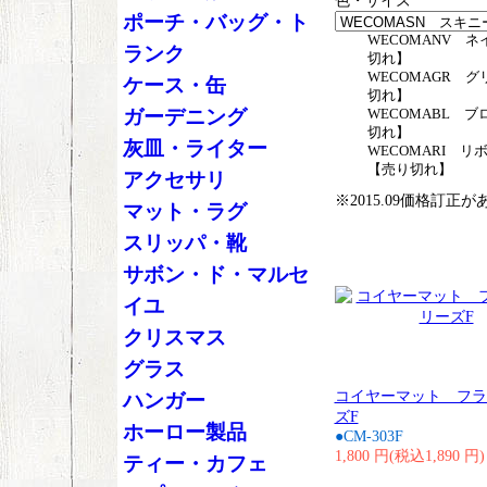
色・サイズ
ポーチ・バッグ・ト
WECOMANV ネ
ランク
切れ】
WECOMAGR グ
ケース・缶
切れ】
ガーデニング
WECOMABL ブ
切れ】
灰皿・ライター
WECOMARI リ
【売り切れ】
アクセサリ
※2015.09価格訂正
マット・ラグ
スリッパ・靴
サボン・ド・マルセ
イユ
クリスマス
グラス
コイヤーマット フラ
ハンガー
ズF
ホーロー製品
●CM-303F
1,800 円(税込1,890 円)
ティー・カフェ