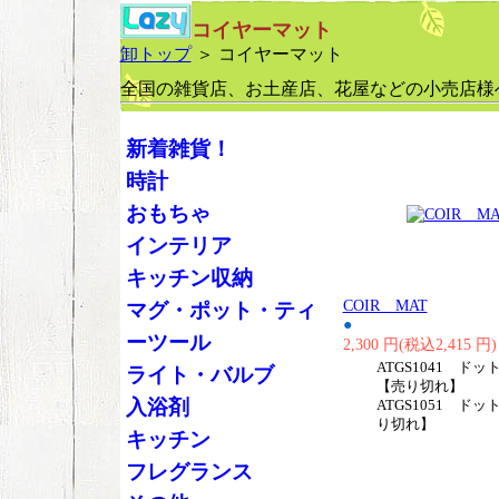
コイヤーマット
卸トップ
＞ コイヤーマット
全国の雑貨店、お土産店、花屋などの小売店様
新着雑貨！
時計
おもちゃ
インテリア
キッチン収納
COIR MAT
マグ・ポット・ティ
●
ーツール
2,300 円(税込2,415 円)
ATGS1041 ド
ライト・バルブ
【売り切れ】
入浴剤
ATGS1051 ドッ
り切れ】
キッチン
フレグランス