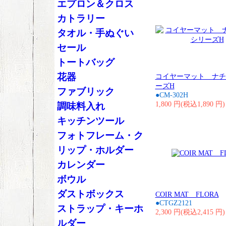
エプロン＆クロス
カトラリー
タオル・手ぬぐい
セール
トートバッグ
花器
コイヤーマット ナチ
ーズH
ファブリック
●CM-302H
1,800 円(税込1,890 円)
調味料入れ
キッチンツール
フォトフレーム・ク
リップ・ホルダー
カレンダー
ボウル
ダストボックス
COIR MAT FLORA
●CTGZ2121
ストラップ・キーホ
2,300 円(税込2,415 円)
ルダー