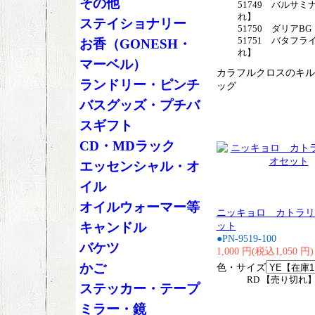
その他
51749 バルサミ
れ】
ステイショナリー
51750 ダリアB
51751 バタフラ
お香（GONESH・
れ】
マーベル）
カラフルクロスのキル
ランドリー・ピンチ
ッグ
バスグッズ・プチバ
スギフト
CD・MDラック
エッセンシャル・オ
イル
オイルウォーマー等
ニッキョロ カトラリ
キャンドル
ット
●PN-9519-100
バケツ
1,000 円(税込1,050 円)
かご
色・サイズ
RD 【売り切れ
ステッカー・テープ
ミラー・鏡