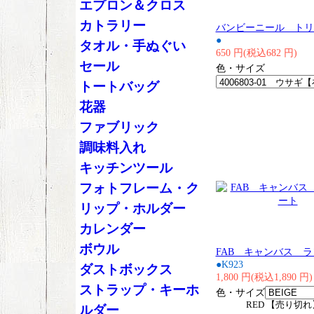
エプロン＆クロス
カトラリー
バンビーニール トリ
●
タオル・手ぬぐい
650 円(税込682 円)
セール
色・サイズ
トートバッグ
花器
ファブリック
調味料入れ
キッチンツール
フォトフレーム・ク
リップ・ホルダー
カレンダー
ボウル
FAB キャンバス 
●K923
ダストボックス
1,800 円(税込1,890 円)
ストラップ・キーホ
色・サイズ
RED 【売り切れ
ルダー