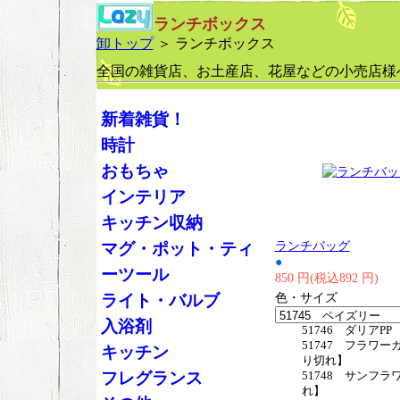
ランチボックス
卸トップ
＞ ランチボックス
全国の雑貨店、お土産店、花屋などの小売店様
新着雑貨！
時計
おもちゃ
インテリア
キッチン収納
ランチバッグ
マグ・ポット・ティ
●
ーツール
850 円(税込892 円)
色・サイズ
ライト・バルブ
入浴剤
51746 ダリアP
51747 フラワー
キッチン
り切れ】
フレグランス
51748 サンフラ
れ】