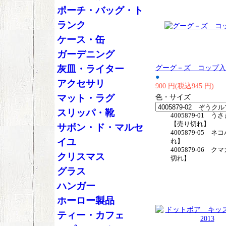
ポーチ・バッグ・ト
ランク
ケース・缶
ガーデニング
灰皿・ライター
グーグ－ズ コップ入
●
アクセサリ
900 円(税込945 円)
マット・ラグ
色・サイズ
スリッパ・靴
4005879-01 
【売り切れ】
サボン・ド・マルセ
4005879-05 
イユ
れ】
4005879-06 
クリスマス
切れ】
グラス
ハンガー
ホーロー製品
ティー・カフェ