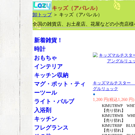
キッズ（アパレル）
卸トップ
＞ キッズ（アパレル）
全国の雑貨店、お土産店、花屋などの小売店様
新着雑貨！
時計
おもちゃ
インテリア
キッチン収納
キッズマルチスター 
マグ・ポット・ティ
グルリュック
ーツール
●
1,200 円(税込1,260 円)
ライト・バルブ
KIMUTRWP WHIT
入浴剤
【売り切れ】
KIMUTRWB WHI
キッチン
【売り切れ】
KIMUTRBP BLUE
フレグランス
【売り切れ】