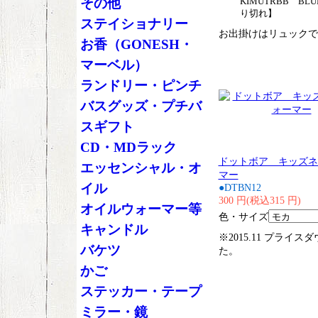
その他
KIMUTRBB BLU
り切れ】
ステイショナリー
お出掛けはリュックで
お香（GONESH・
マーベル）
ランドリー・ピンチ
バスグッズ・プチバ
スギフト
CD・MDラック
ドットボア キッズネ
エッセンシャル・オ
マー
イル
●DTBN12
300 円(税込315 円)
オイルウォーマー等
色・サイズ
キャンドル
※2015.11 プライス
バケツ
た。
かご
ステッカー・テープ
ミラー・鏡